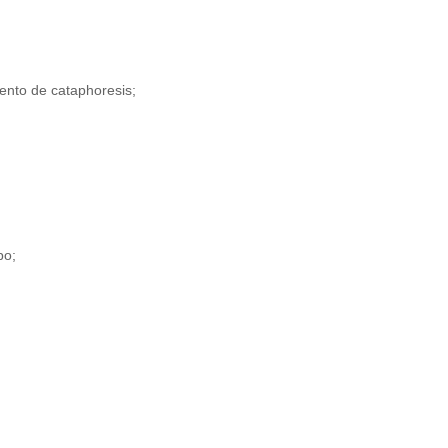
ento de cataphoresis;
po;