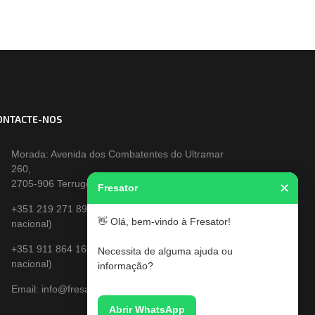
ONTACTE-NOS
Morada: Avenida dos Combatentes do Ultramar
260,
2705-906 Terrugem
✕
Fresator
+351 219 271 891 (Chamada para a rede fixa
👋 Olá, bem-vindo à Fresator!
nacional)
+351 911 864 164 (Chamada para a rede fixa
Necessita de alguma ajuda ou
nacional)
informação?
Email: info@fresator.pt
Abrir WhatsApp