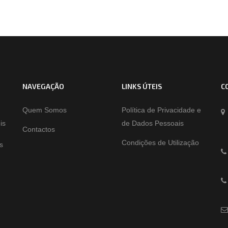
NAVEGAÇÃO
LINKS ÚTEIS
C
Quem Somos
Política de Privacidade e
is
de Dados Pessoais
Contactos
Condições de Utilização
s